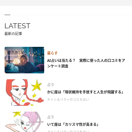
LATEST
最新の記事
暮らす
AI占いは当たる？ 実際に使った人の口コミをア
ンケート調査
占う
かに座は「現状維持を手放すと人生が飛躍する」
＃トシ＆リティのコスモ占い
占う
いて座は「カリスマ性が高まる」
＃トシ＆リティのコスモ占い