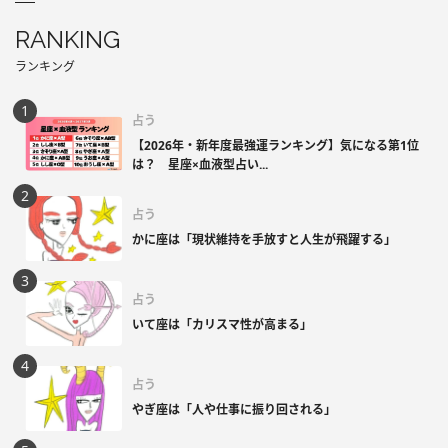
RANKING
ランキング
占う
【2026年・新年度最強運ランキング】気になる第1位
は？ 星座×血液型占い...
占う
かに座は「現状維持を手放すと人生が飛躍する」
占う
いて座は「カリスマ性が高まる」
占う
やぎ座は「人や仕事に振り回される」