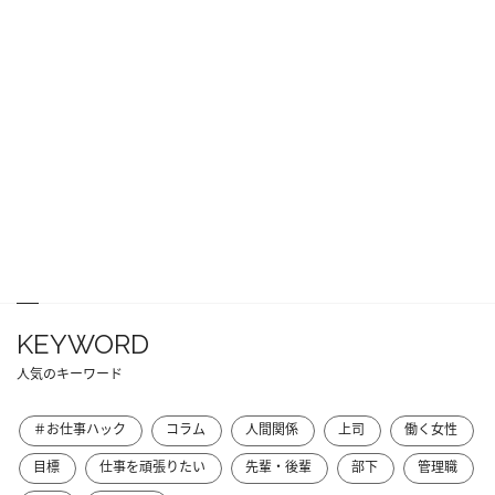
KEYWORD
人気のキーワード
＃お仕事ハック
コラム
人間関係
上司
働く女性
目標
仕事を頑張りたい
先輩・後輩
部下
管理職