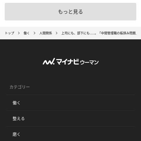
もっと見る
トップ
働く
人間関係
上司にも、部下にも……。「中間管理職の板挟み問題」
カテゴリー
働く
整える
磨く