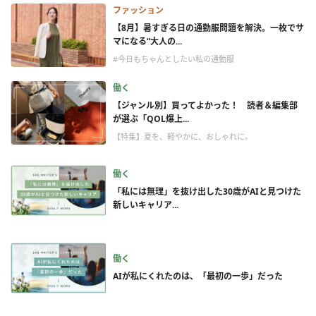
ファッション
【8月】暑すぎる日の通勤服問題を解決。一枚でサ
マになる“大人の...
#今日もちゃんとしたい私の通勤服
働く
【ジャンル別】買ってよかった！ 読者＆編集部
が選ぶ「QOL爆上...
【特集】夏を、軽やかに、おしゃれに。
働く
「私には無理」を抜け出した30歳がAIと見つけた
新しいキャリア...
働く
AIが私にくれたのは、「最初の一歩」だった