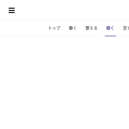
トップ
働く
整える
磨く
恋