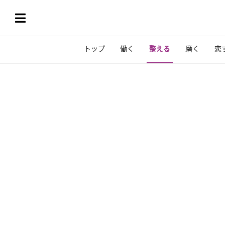
トップ
働く
整える
磨く
恋