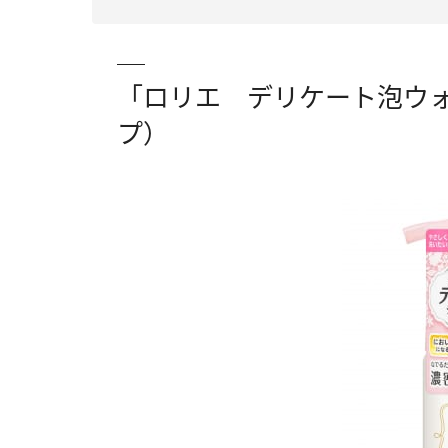
「ロリエ デリケート泡ウ
プ）