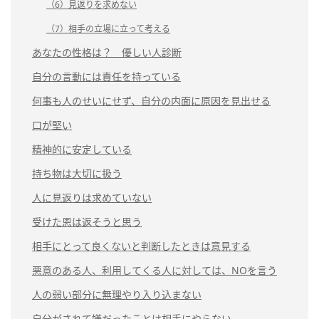
（6）見返りを求めない
（7）相手の立場に立って考える
あなたの性格は？ 優しい人診断
自分の言動には責任を持っている
何事も人のせいにせず、自分の内面に原因を見出せる
口が堅い
精神的に安定している
持ち物は大切に扱う
人に見返りは求めていない
受けた恩は返そうと思う
相手にとって良くないと判断したときは意見する
悪意のある人、利用してくる人に対しては、NOを言う
人の弱い部分に無理やり入り込まない
自分がされて嫌だったことは相手にやらない