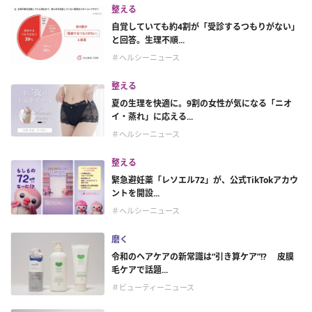
整える
自覚していても約4割が「受診するつもりがない」
と回答。生理不順...
＃ヘルシーニュース
整える
夏の生理を快適に。9割の女性が気になる「ニオ
イ・蒸れ」に応える...
＃ヘルシーニュース
整える
緊急避妊薬「レソエル72」が、公式TikTokアカウ
ントを開設...
＃ヘルシーニュース
磨く
令和のヘアケアの新常識は“引き算ケア”!? 皮膜
毛ケアで話題...
＃ビューティーニュース