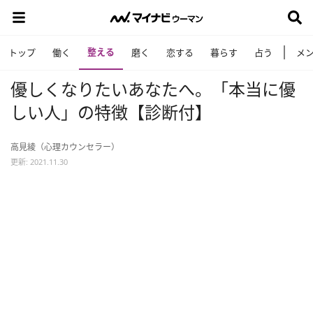
整える
トップ
働く
磨く
恋する
暮らす
占う
メ
優しくなりたいあなたへ。「本当に優
しい人」の特徴【診断付】
高見綾（心理カウンセラー）
更新: 2021.11.30