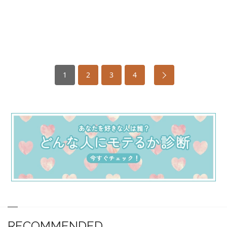
1
2
3
4
RECOMMENDED