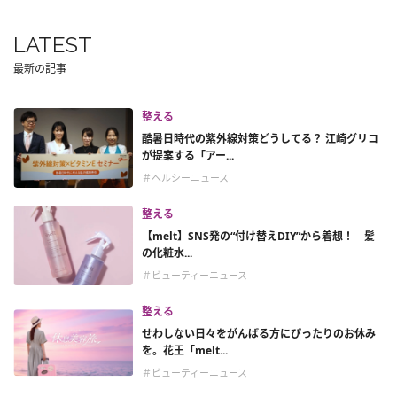
LATEST
最新の記事
整える
酷暑日時代の紫外線対策どうしてる？ 江崎グリコ
が提案する「アー...
＃ヘルシーニュース
整える
【melt】SNS発の“付け替えDIY”から着想！ 髪
の化粧水...
＃ビューティーニュース
整える
せわしない日々をがんばる方にぴったりのお休み
を。花王「melt...
＃ビューティーニュース