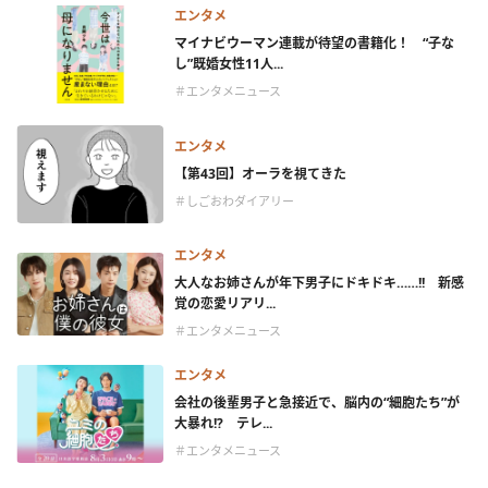
エンタメ
マイナビウーマン連載が待望の書籍化！ “子な
し”既婚女性11人...
＃エンタメニュース
エンタメ
【第43回】オーラを視てきた
＃しごおわダイアリー
エンタメ
大人なお姉さんが年下男子にドキドキ……!! 新感
覚の恋愛リアリ...
＃エンタメニュース
エンタメ
会社の後輩男子と急接近で、脳内の“細胞たち”が
大暴れ!? テレ...
＃エンタメニュース