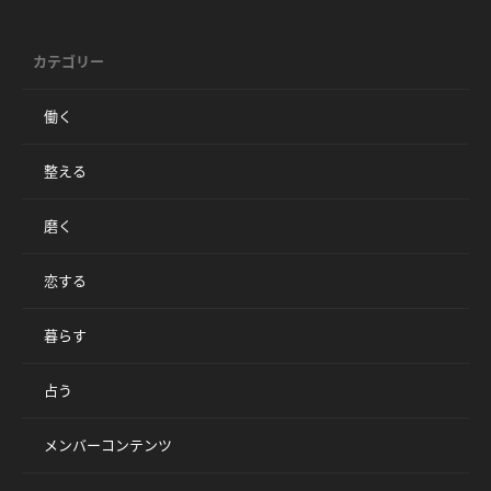
カテゴリー
働く
整える
磨く
恋する
暮らす
占う
メンバーコンテンツ