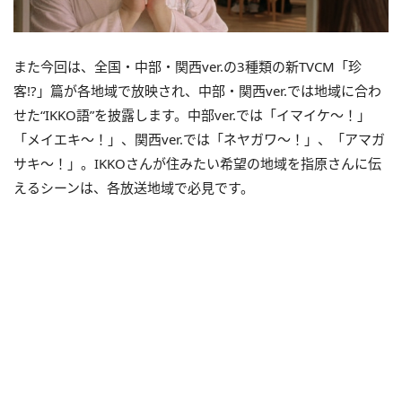
また今回は、全国・中部・関西ver.の3種類の新TVCM「珍
客!?」篇が各地域で放映され、中部・関西ver.では地域に合わ
せた“IKKO語”を披露します。中部ver.では「イマイケ～！」
「メイエキ～！」、関西ver.では「ネヤガワ～！」、「アマガ
サキ～！」。IKKOさんが住みたい希望の地域を指原さんに伝
えるシーンは、各放送地域で必見です。