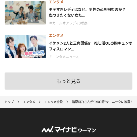
エンタメ
モテすぎレディはなぜ、男性の心を掴むのか？
傷つきたくない女た...
＃ガールオアレディ3考察
エンタメ
イケメン2人と三角関係!? 推し活OLの胸キュンオ
フィスロマン...
＃エンタメニュース
もっと見る
トップ
エンタメ
エンタメ全般
指原莉乃さんが“IKKO語”をユニークに披露！ 