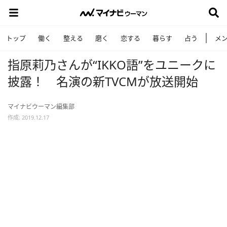
トップ
働く
整える
磨く
恋する
暮らす
占う
メ
指原莉乃さんが“IKKO語”をユニークに
披露！ 名演の新TVCMが放送開始
マイナビウーマン編集部
作成: 2019.12.17