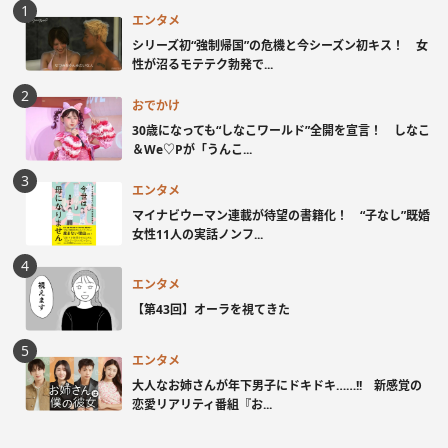
エンタメ
シリーズ初“強制帰国”の危機と今シーズン初キス！ 女
性が沼るモテテク勃発で...
おでかけ
30歳になっても“しなこワールド”全開を宣言！ しなこ
＆We♡Pが「うんこ...
エンタメ
マイナビウーマン連載が待望の書籍化！ “子なし”既婚
女性11人の実話ノンフ...
エンタメ
【第43回】オーラを視てきた
エンタメ
大人なお姉さんが年下男子にドキドキ……!! 新感覚の
恋愛リアリティ番組『お...