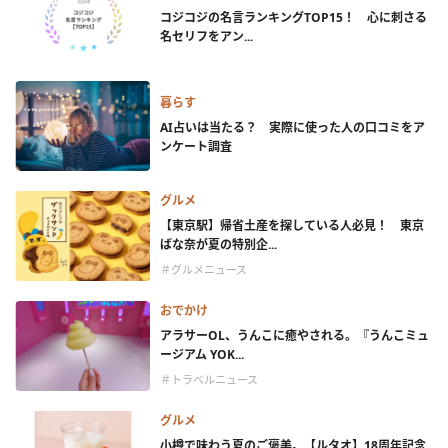
コジコジの名言ランキングTOP15！ 心に刺さる
名セリフをアン...
暮らす
AI占いは当たる？ 実際に使った人の口コミをア
ンケート調査
グルメ
【東京駅】帰省土産を探している人必見！ 東京
ばな奈が夏の特別企...
＃グルメニュース
おでかけ
アラサーOL、うんこに癒やされる。『うんこミュ
ージアム YOK...
＃トラベルニュース
グルメ
小樽で味わう夏のご褒美。【ルタオ】18周年記念