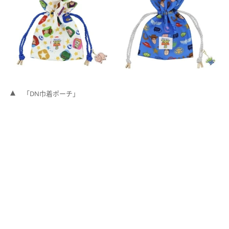
「DN巾着ポーチ」