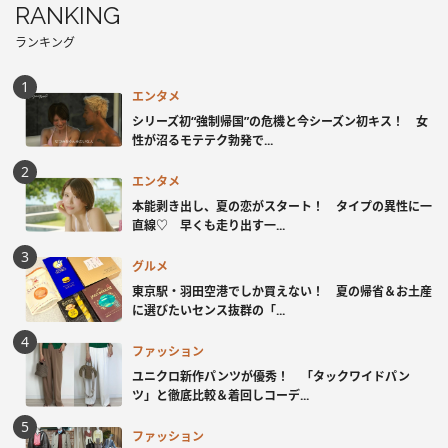
RANKING
ランキング
エンタメ
シリーズ初“強制帰国”の危機と今シーズン初キス！ 女
性が沼るモテテク勃発で...
エンタメ
本能剥き出し、夏の恋がスタート！ タイプの異性に一
直線♡ 早くも走り出す一...
グルメ
東京駅・羽田空港でしか買えない！ 夏の帰省＆お土産
に選びたいセンス抜群の「...
ファッション
ユニクロ新作パンツが優秀！ 「タックワイドパン
ツ」と徹底比較＆着回しコーデ...
ファッション