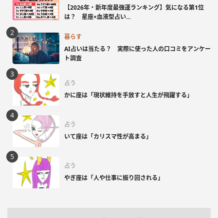
【2026年・新年度最強運ランキング】気になる第1位
は？ 星座×血液型占い...
暮らす
AI占いは当たる？ 実際に使った人の口コミをアンケー
ト調査
占う
かに座は「現状維持を手放すと人生が飛躍する」
占う
いて座は「カリスマ性が高まる」
占う
やぎ座は「人や仕事に振り回される」