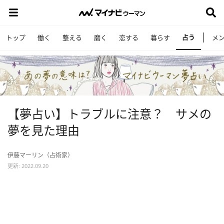
占う
トップ
働く
整える
磨く
恋する
暮らす
メ
【夢占い】トラブルに注意？ サメの
夢を見た理由
伊藤マーリン（占術家）
更新: 2022.09.20