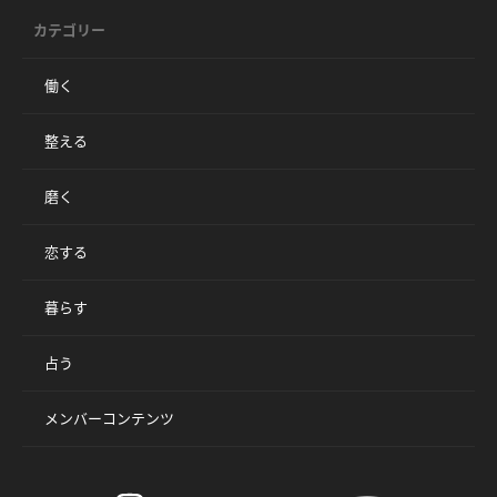
カテゴリー
働く
整える
磨く
恋する
暮らす
占う
メンバーコンテンツ