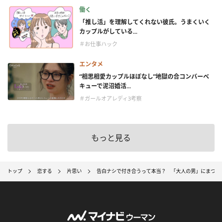
働く
「推し活」を理解してくれない彼氏。うまくいく
カップルがしている...
＃お仕事ハック
エンタメ
“相思相愛カップルほぼなし”地獄の合コンバーベ
キューで泥沼婚活...
＃ガールオアレディ3考察
もっと見る
トップ
恋する
片思い
告白ナシで付き合うって本当？ 「大人の男」にまつわ