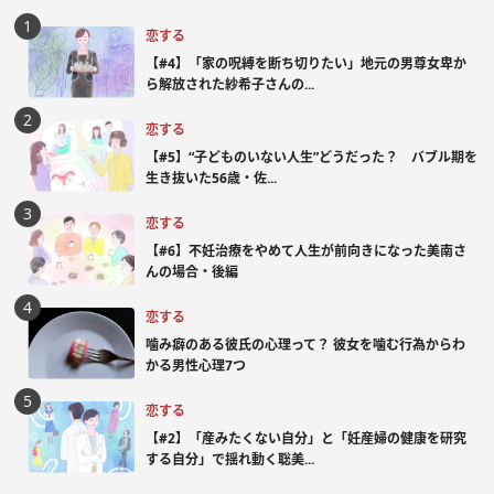
恋する
【#4】「家の呪縛を断ち切りたい」地元の男尊女卑か
ら解放された紗希子さんの...
恋する
【#5】“子どものいない人生”どうだった？ バブル期を
生き抜いた56歳・佐...
恋する
【#6】不妊治療をやめて人生が前向きになった美南さ
んの場合・後編
恋する
噛み癖のある彼氏の心理って？ 彼女を噛む行為からわ
かる男性心理7つ
恋する
【#2】「産みたくない自分」と「妊産婦の健康を研究
する自分」で揺れ動く聡美...