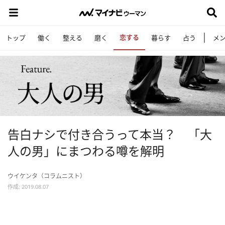
恋する
トップ
働く
整える
磨く
暮らす
占う
メ
告白ナシで付き合うって本当？ 「大
人の男」にまつわる噂を解明
ウイケンタ（コラムニスト）
作成: 2019.08.07