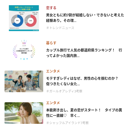
恋する
男女ともに約7割が結婚しない・できないと考えた
経験あり。その理...
＃トレンドニュース
暮らす
カップル旅行で人気の都道府県ランキング！ 行
ってよかった国内旅...
エンタメ
モテすぎレディはなぜ、男性の心を掴むのか？
傷つきたくない女た...
＃ガールオアレディ3考察
エンタメ
本能剥き出し、夏の恋がスタート！ タイプの異
性に一直線♡ 早く...
＃シャッフルアイランド7考察