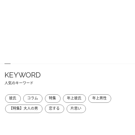
KEYWORD
人気のキーワード
彼氏
コラム
特集
年上彼氏
年上男性
【特集】大人の男
恋する
片思い