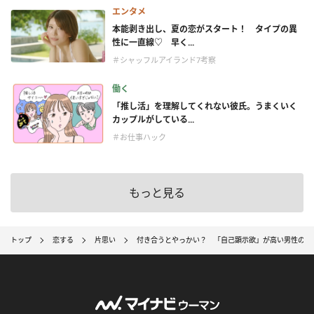
エンタメ
本能剥き出し、夏の恋がスタート！ タイプの異
性に一直線♡ 早く...
＃シャッフルアイランド7考察
働く
「推し活」を理解してくれない彼氏。うまくいく
カップルがしている...
＃お仕事ハック
もっと見る
トップ
恋する
片思い
付き合うとやっかい？ 「自己顕示欲」が高い男性の特