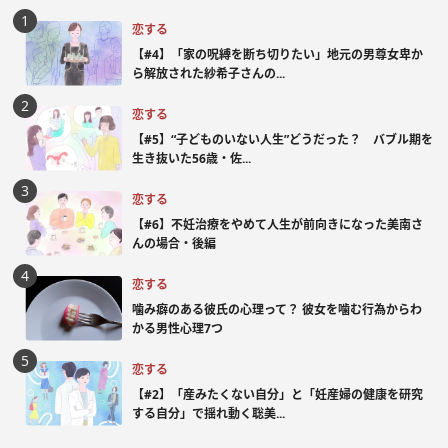
恋する
【#4】「家の呪縛を断ち切りたい」地元の男尊女卑か
ら解放された紗希子さんの...
恋する
【#5】“子どものいない人生”どうだった？ バブル期を
生き抜いた56歳・佐...
恋する
【#6】不妊治療をやめて人生が前向きになった美南さ
んの場合・後編
恋する
噛み癖のある彼氏の心理って？ 彼女を噛む行為からわ
かる男性心理7つ
恋する
【#2】「産みたくない自分」と「妊産婦の健康を研究
する自分」で揺れ動く聡美...