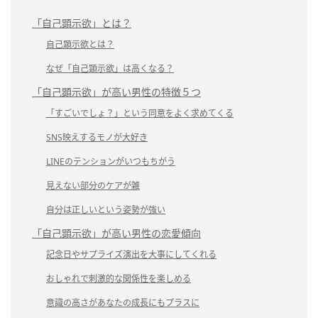
「自己顕示欲」とは？
自己顕示欲とは？
なぜ「自己顕示欲」は高くなる？
「自己顕示欲」が高い男性の特徴５つ
「すごいでしょ？」という同意をよく求めてくる
SNS映えするモノが大好き
LINEのテンションがいつもちがう
見えない部分のケアが雑
自分は正しいという姿勢が強い
「自己顕示欲」が高い男性の恋愛傾向
記念日やサプライズ演出を大事にしてくれる
おしゃれで刺激的な関係性を楽しめる
意識の高さがあなたの成長にもプラスに