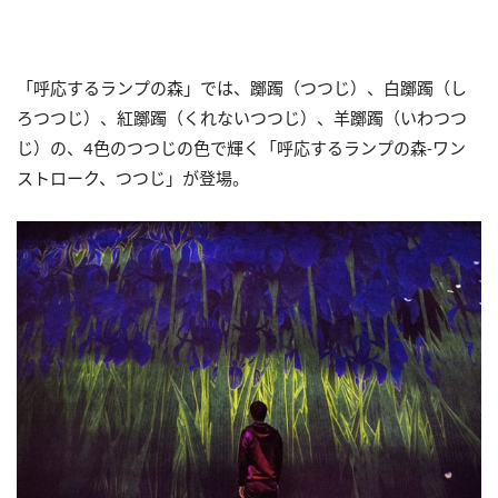
「呼応するランプの森」では、躑躅（つつじ）、白躑躅（し
ろつつじ）、紅躑躅（くれないつつじ）、羊躑躅（いわつつ
じ）の、4色のつつじの色で輝く「呼応するランプの森-ワン
ストローク、つつじ」が登場。