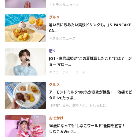
＃トラベルニュース
グルメ
暑い日に飲みたい爽快ドリンクも。J.S. PANCAKE
CA...
＃グルメニュース
磨く
JO1・白岩瑠姫が“この夏挑戦したこと”とは？ ジ
ョー マロー...
＃ビューティーニュース
グルメ
アーモンドミルク100％かき氷が絶品！ 池袋でビ
タミンEたっぷ...
【特集】夏を、軽やかに、おしゃれに。
おでかけ
30歳になっても“しなこワールド”全開を宣言！
しなこ＆We♡...