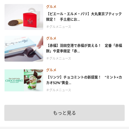
グルメ
【ピエール・エルメ・パリ】大丸東京ブティック
限定！ 手土産にお...
＃グルメニュース
グルメ
【赤福】羽田空港で赤福が買える！ 定番「赤福
餅」や夏季限定「赤...
＃グルメニュース
グルメ
【リンツ】チョコミントの新提案！ “ミント×カ
カオ52%”黄金...
＃グルメニュース
もっと見る