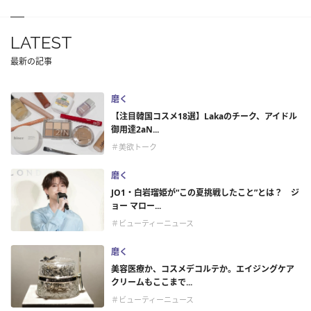
LATEST
最新の記事
磨く
【注目韓国コスメ18選】Lakaのチーク、アイドル
御用達2aN...
＃美欲トーク
磨く
JO1・白岩瑠姫が“この夏挑戦したこと”とは？ ジ
ョー マロー...
＃ビューティーニュース
磨く
美容医療か、コスメデコルテか。エイジングケア
クリームもここまで...
＃ビューティーニュース