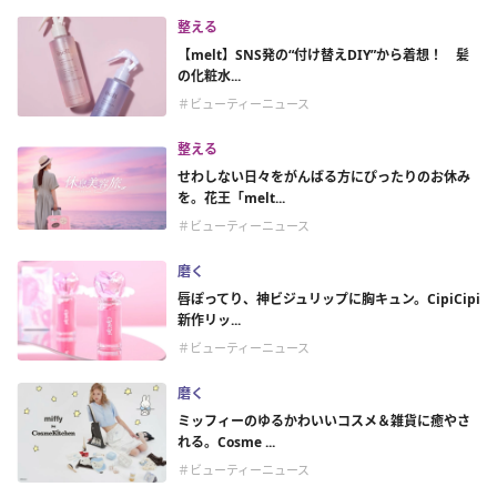
整える
【melt】SNS発の“付け替えDIY”から着想！ 髪
の化粧水...
＃ビューティーニュース
整える
せわしない日々をがんばる方にぴったりのお休み
を。花王「melt...
＃ビューティーニュース
磨く
唇ぽってり、神ビジュリップに胸キュン。CipiCipi
新作リッ...
＃ビューティーニュース
磨く
ミッフィーのゆるかわいいコスメ＆雑貨に癒やさ
れる。Cosme ...
＃ビューティーニュース