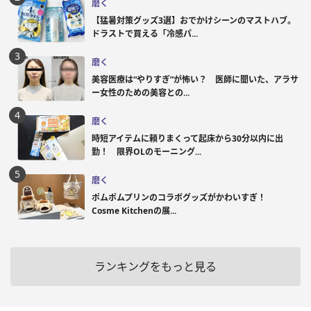
磨く
【猛暑対策グッズ3選】おでかけシーンのマストハブ。
ドラストで買える「冷感パ...
磨く
美容医療は“やりすぎ”が怖い？ 医師に聞いた、アラサ
ー女性のための美容との...
磨く
時短アイテムに頼りまくって起床から30分以内に出
勤！ 限界OLのモーニング...
磨く
ポムポムプリンのコラボグッズがかわいすぎ！
Cosme Kitchenの展...
ランキングをもっと見る