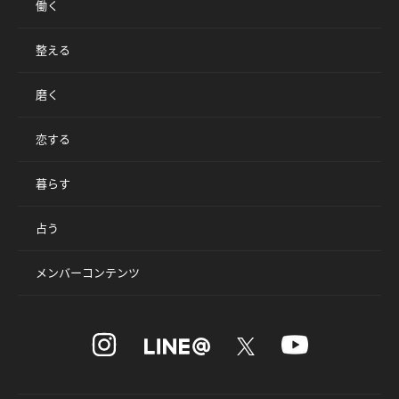
働く
整える
磨く
恋する
暮らす
占う
メンバーコンテンツ