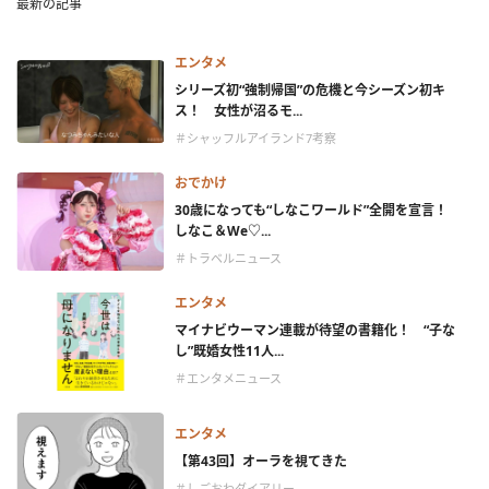
最新の記事
エンタメ
シリーズ初“強制帰国”の危機と今シーズン初キ
ス！ 女性が沼るモ...
＃シャッフルアイランド7考察
おでかけ
30歳になっても“しなこワールド”全開を宣言！
しなこ＆We♡...
＃トラベルニュース
エンタメ
マイナビウーマン連載が待望の書籍化！ “子な
し”既婚女性11人...
＃エンタメニュース
エンタメ
【第43回】オーラを視てきた
＃しごおわダイアリー