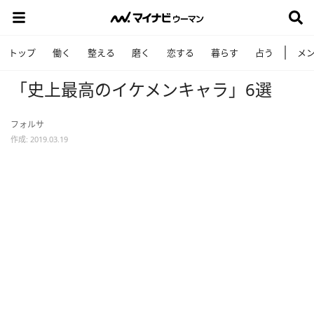
トップ
働く
整える
磨く
恋する
暮らす
占う
メ
「史上最高のイケメンキャラ」6選
フォルサ
作成: 2019.03.19