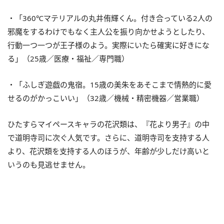
・「360℃マテリアルの丸井侑輝くん。付き合っている2人の
邪魔をするわけでもなく主人公を振り向かせようとしたり、
行動一つ一つが王子様のよう。実際にいたら確実に好きにな
る」（25歳／医療・福祉／専門職）
・「ふしぎ遊戯の鬼宿。15歳の美朱をあそこまで情熱的に愛
せるのがかっこいい」（32歳／機械・精密機器／営業職）
ひたすらマイペースキャラの花沢類は、『花より男子』の中
で道明寺司に次ぐ人気です。さらに、道明寺司を支持する人
より、花沢類を支持する人のほうが、年齢が少しだけ高いと
いうのも見逃せません。