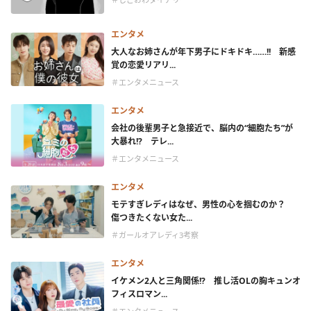
エンタメ
大人なお姉さんが年下男子にドキドキ……!! 新感
覚の恋愛リアリ...
＃エンタメニュース
エンタメ
会社の後輩男子と急接近で、脳内の“細胞たち”が
大暴れ!? テレ...
＃エンタメニュース
エンタメ
モテすぎレディはなぜ、男性の心を掴むのか？
傷つきたくない女た...
＃ガールオアレディ3考察
エンタメ
イケメン2人と三角関係!? 推し活OLの胸キュンオ
フィスロマン...