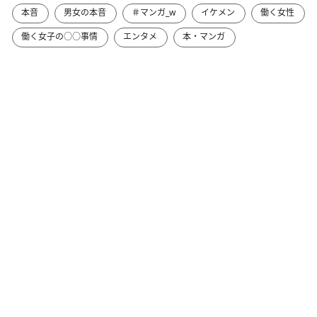
本音
男女の本音
＃マンガ_w
イケメン
働く女性
働く女子の○○事情
エンタメ
本・マンガ