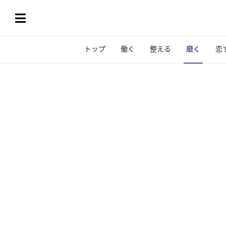
トップ
働く
整える
磨く
恋