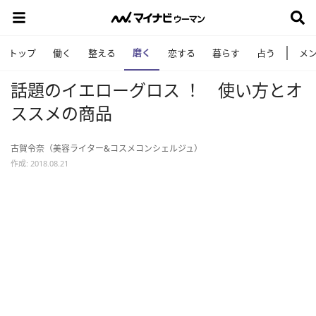
磨く
トップ
働く
整える
恋する
暮らす
占う
メ
話題のイエローグロス ！ 使い方とオ
ススメの商品
古賀令奈（美容ライター&コスメコンシェルジュ）
作成: 2018.08.21