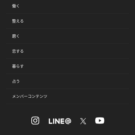
働く
整える
磨く
恋する
暮らす
占う
メンバーコンテンツ