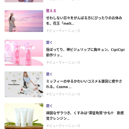
整える
せわしない日々をがんばる方にぴったりのお休み
を。花王「melt...
＃ビューティーニュース
磨く
唇ぽってり、神ビジュリップに胸キュン。CipiCipi
新作リッ...
＃ビューティーニュース
磨く
ミッフィーのゆるかわいいコスメ＆雑貨に癒やさ
れる。Cosme ...
＃ビューティーニュース
磨く
頑固なザラつき、くすみは“滞留角質”かも!? 新感
覚クレンジン...
＃ビューティーニュース