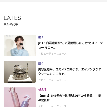
LATEST
最新の記事
磨く
JO1・白岩瑠姫が“この夏挑戦したこと”とは？ ジ
ョー マロー...
＃ビューティーニュース
磨く
美容医療か、コスメデコルテか。エイジングケア
クリームもここまで...
＃ビューティーニュース
整える
【melt】SNS発の“付け替えDIY”から着想！ 髪
の化粧水...
＃ビューティーニュース