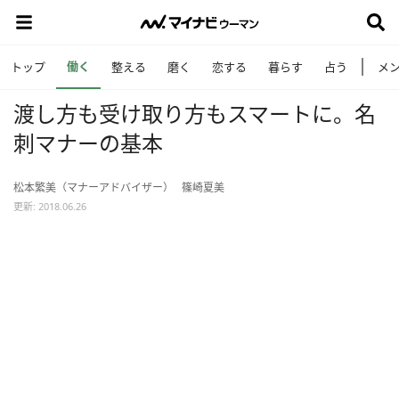
働く
トップ
整える
磨く
恋する
暮らす
占う
メ
渡し方も受け取り方もスマートに。名
刺マナーの基本
松本繁美（マナーアドバイザー）
篠崎夏美
更新: 2018.06.26