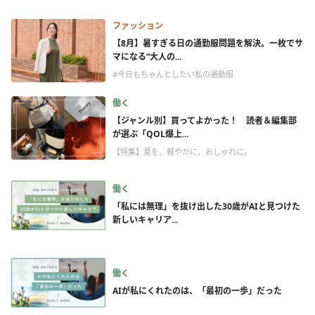
ファッション
【8月】暑すぎる日の通勤服問題を解決。一枚でサ
マになる“大人の...
#今日もちゃんとしたい私の通勤服
働く
【ジャンル別】買ってよかった！ 読者＆編集部
が選ぶ「QOL爆上...
【特集】夏を、軽やかに、おしゃれに。
働く
「私には無理」を抜け出した30歳がAIと見つけた
新しいキャリア...
働く
AIが私にくれたのは、「最初の一歩」だった