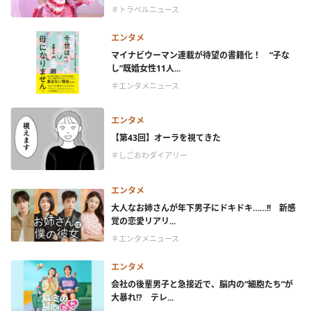
＃トラベルニュース
エンタメ
マイナビウーマン連載が待望の書籍化！ “子な
し”既婚女性11人...
＃エンタメニュース
エンタメ
【第43回】オーラを視てきた
＃しごおわダイアリー
エンタメ
大人なお姉さんが年下男子にドキドキ……!! 新感
覚の恋愛リアリ...
＃エンタメニュース
エンタメ
会社の後輩男子と急接近で、脳内の“細胞たち”が
大暴れ!? テレ...