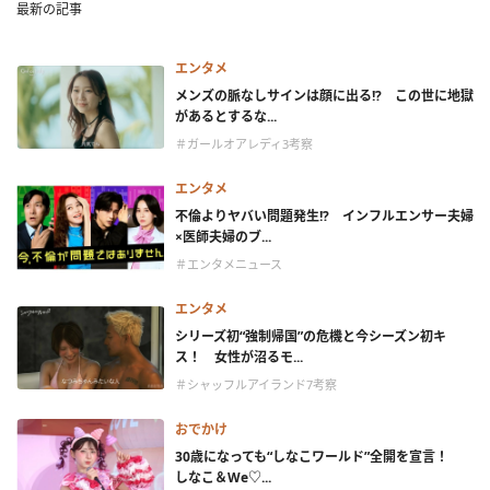
最新の記事
エンタメ
メンズの脈なしサインは顔に出る!? この世に地獄
があるとするな...
＃ガールオアレディ3考察
エンタメ
不倫よりヤバい問題発生!? インフルエンサー夫婦
×医師夫婦のブ...
＃エンタメニュース
エンタメ
シリーズ初“強制帰国”の危機と今シーズン初キ
ス！ 女性が沼るモ...
＃シャッフルアイランド7考察
おでかけ
30歳になっても“しなこワールド”全開を宣言！
しなこ＆We♡...