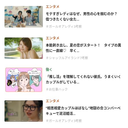
エンタメ
モテすぎレディはなぜ、男性の心を掴むのか？
傷つきたくない女た...
＃ガールオアレディ3考察
エンタメ
本能剥き出し、夏の恋がスタート！ タイプの異
性に一直線♡ 早く...
＃シャッフルアイランド7考察
働く
「推し活」を理解してくれない彼氏。うまくいく
カップルがしている...
＃お仕事ハック
エンタメ
“相思相愛カップルほぼなし”地獄の合コンバーベ
キューで泥沼婚活...
＃ガールオアレディ3考察