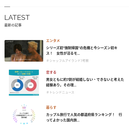
LATEST
最新の記事
エンタメ
シリーズ初“強制帰国”の危機と今シーズン初キ
ス！ 女性が沼るモ...
＃シャッフルアイランド7考察
恋する
男女ともに約7割が結婚しない・できないと考えた
経験あり。その理...
＃トレンドニュース
暮らす
カップル旅行で人気の都道府県ランキング！ 行
ってよかった国内旅...