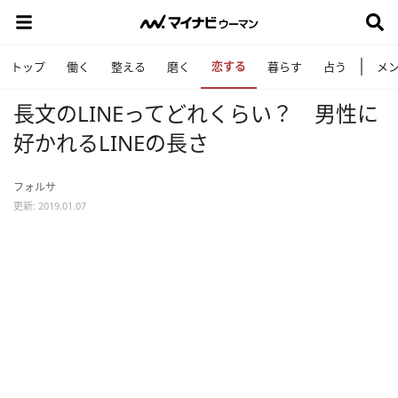
恋する
トップ
働く
整える
磨く
暮らす
占う
メ
長文のLINEってどれくらい？ 男性に
好かれるLINEの長さ
フォルサ
更新: 2019.01.07