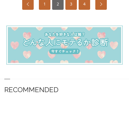
1
2
3
4
RECOMMENDED