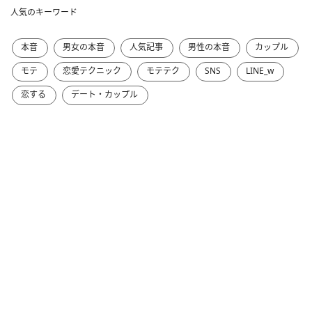
人気のキーワード
本音
男女の本音
人気記事
男性の本音
カップル
モテ
恋愛テクニック
モテテク
SNS
LINE_w
恋する
デート・カップル