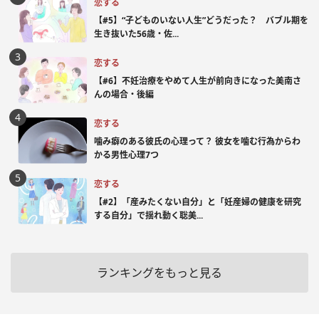
恋する
【#5】“子どものいない人生”どうだった？ バブル期を
生き抜いた56歳・佐...
恋する
【#6】不妊治療をやめて人生が前向きになった美南さ
んの場合・後編
恋する
噛み癖のある彼氏の心理って？ 彼女を噛む行為からわ
かる男性心理7つ
恋する
【#2】「産みたくない自分」と「妊産婦の健康を研究
する自分」で揺れ動く聡美...
ランキングをもっと見る