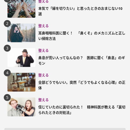
整える
本気で「縁を切りたい」と思ったときのおまじない10
選
整える
耳鼻咽喉科医に聞く！ 「鼻くそ」のメカニズムと正し
い掃除方法
整える
鼻息が荒い人ってなんなの？ 医師に聞く「鼻息」のギ
モン
整える
全部どうでもいい。突然「どうでもよくなる心理」の正
体
整える
信じていたのに裏切られた！ 精神科医が教える「裏切
られたときの対処法」