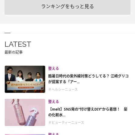
ランキングをもっと見る
LATEST
最新の記事
整える
酷暑日時代の紫外線対策どうしてる？ 江崎グリコ
が提案する「アー...
＃ヘルシーニュース
整える
【melt】SNS発の“付け替えDIY”から着想！ 髪
の化粧水...
＃ビューティーニュース
整える