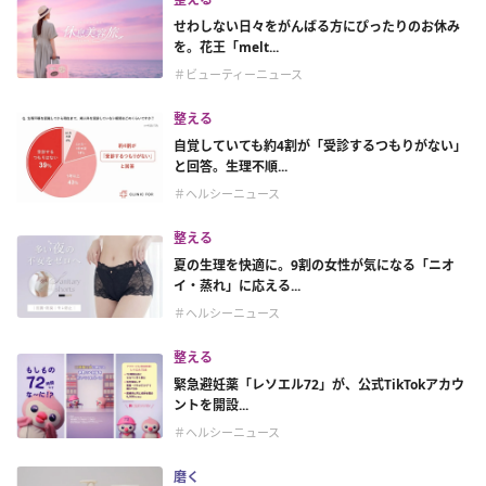
せわしない日々をがんばる方にぴったりのお休み
を。花王「melt...
＃ビューティーニュース
整える
自覚していても約4割が「受診するつもりがない」
と回答。生理不順...
＃ヘルシーニュース
整える
夏の生理を快適に。9割の女性が気になる「ニオ
イ・蒸れ」に応える...
＃ヘルシーニュース
整える
緊急避妊薬「レソエル72」が、公式TikTokアカウ
ントを開設...
＃ヘルシーニュース
磨く