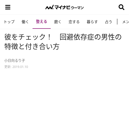
整える
トップ
働く
磨く
恋する
暮らす
占う
メ
彼をチェック！ 回避依存症の男性の
特徴と付き合い方
小日向るり子
更新: 2019.01.10