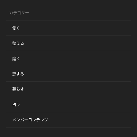
カテゴリー
働く
整える
磨く
恋する
暮らす
占う
メンバーコンテンツ