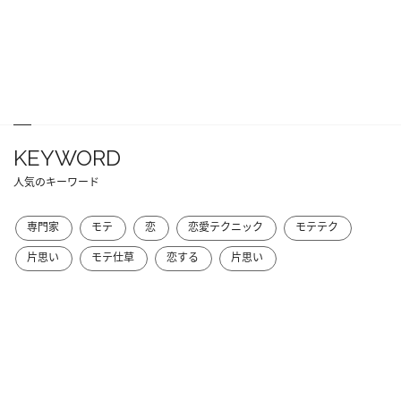
KEYWORD
人気のキーワード
専門家
モテ
恋
恋愛テクニック
モテテク
片思い
モテ仕草
恋する
片思い