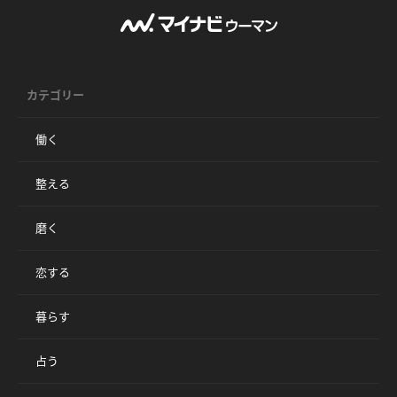
カテゴリー
働く
整える
磨く
恋する
暮らす
占う