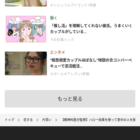
＃シャッフルアイランド7考察
働く
「推し活」を理解してくれない彼氏。うまくいく
カップルがしている...
＃お仕事ハック
エンタメ
“相思相愛カップルほぼなし”地獄の合コンバーベ
キューで泥沼婚活...
＃ガールオアレディ3考察
もっと見る
トップ
恋する
片思い
【精神科医が監修】ハロー効果を使って意中の人を振り