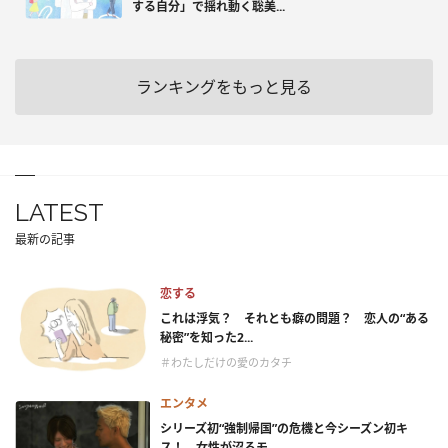
する自分」で揺れ動く聡美...
ランキングをもっと見る
LATEST
最新の記事
恋する
これは浮気？ それとも癖の問題？ 恋人の“ある
秘密”を知った2...
＃わたしだけの愛のカタチ
エンタメ
シリーズ初“強制帰国”の危機と今シーズン初キ
ス！ 女性が沼るモ...