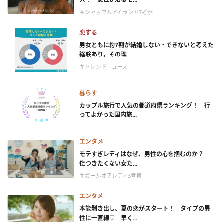
＃シャッフルアイランド7考察
恋する
男女ともに約7割が結婚しない・できないと考えた
経験あり。その理...
＃トレンドニュース
暮らす
カップル旅行で人気の都道府県ランキング！ 行
ってよかった国内旅...
エンタメ
モテすぎレディはなぜ、男性の心を掴むのか？
傷つきたくない女た...
＃ガールオアレディ3考察
エンタメ
本能剥き出し、夏の恋がスタート！ タイプの異
性に一直線♡ 早く...