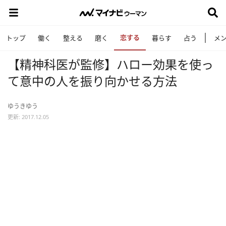
恋する
トップ
働く
整える
磨く
暮らす
占う
メ
【精神科医が監修】ハロー効果を使っ
て意中の人を振り向かせる方法
ゆうきゆう
更新: 2017.12.05