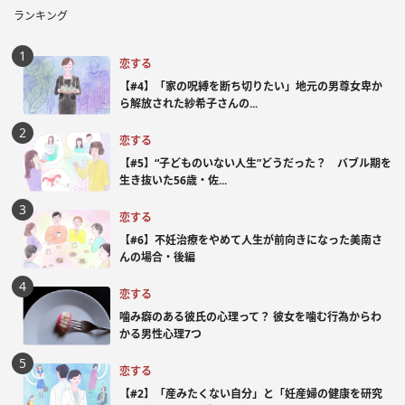
ランキング
恋する
【#4】「家の呪縛を断ち切りたい」地元の男尊女卑か
ら解放された紗希子さんの...
恋する
【#5】“子どものいない人生”どうだった？ バブル期を
生き抜いた56歳・佐...
恋する
【#6】不妊治療をやめて人生が前向きになった美南さ
んの場合・後編
恋する
噛み癖のある彼氏の心理って？ 彼女を噛む行為からわ
かる男性心理7つ
恋する
【#2】「産みたくない自分」と「妊産婦の健康を研究