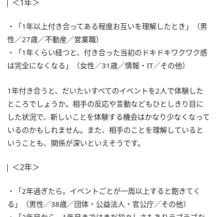
＜1年＞
・「1年以上付き合ってある程度お互いを理解したとき」（男
性／27歳／不動産／営業職）
・「1年くらい経つと、付き合った当初のドキドキワクワク感
は完全になくなる」（女性／31歳／情報・IT／その他）
1年付き合うと、だいたいすべてのイベントを2人で体験した
ところでしょうか。相手の反応や言動などもひとしきり目に
した状況で、新しいことを体験する機会はかなり少なくなって
いるのかもしれません。また、相手のことを理解していると
いうことも、関係が深いといえそうです。
＜2年＞
・「2年過ぎたら。イベントごとが一周以上すると飽きてく
る」（男性／38歳／団体・公益法人・官公庁／その他）
・「2年目から。1年目まではまだ初々しさもありラブラブな