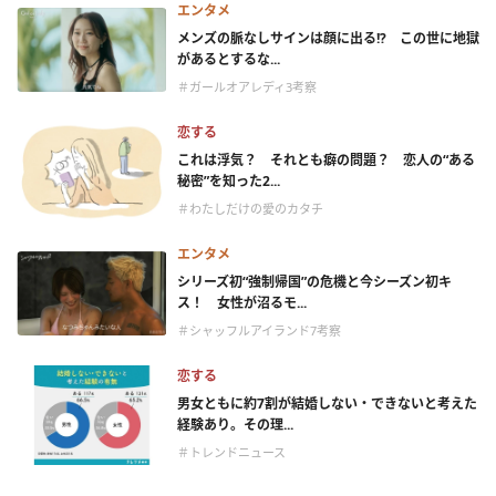
エンタメ
メンズの脈なしサインは顔に出る!? この世に地獄
があるとするな...
＃ガールオアレディ3考察
恋する
これは浮気？ それとも癖の問題？ 恋人の“ある
秘密”を知った2...
＃わたしだけの愛のカタチ
エンタメ
シリーズ初“強制帰国”の危機と今シーズン初キ
ス！ 女性が沼るモ...
＃シャッフルアイランド7考察
恋する
男女ともに約7割が結婚しない・できないと考えた
経験あり。その理...
＃トレンドニュース