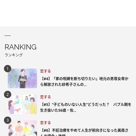
RANKING
ランキング
恋する
【#4】「家の呪縛を断ち切りたい」地元の男尊女卑か
ら解放された紗希子さんの...
恋する
【#5】“子どものいない人生”どうだった？ バブル期を
生き抜いた56歳・佐...
恋する
【#6】不妊治療をやめて人生が前向きになった美南さ