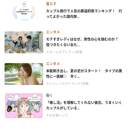
暮らす
カップル旅行で人気の都道府県ランキング！ 行
ってよかった国内旅...
エンタメ
モテすぎレディはなぜ、男性の心を掴むのか？
傷つきたくない女た...
＃ガールオアレディ3考察
エンタメ
本能剥き出し、夏の恋がスタート！ タイプの異
性に一直線♡ 早く...
＃シャッフルアイランド7考察
働く
「推し活」を理解してくれない彼氏。うまくいく
カップルがしている...
＃お仕事ハック