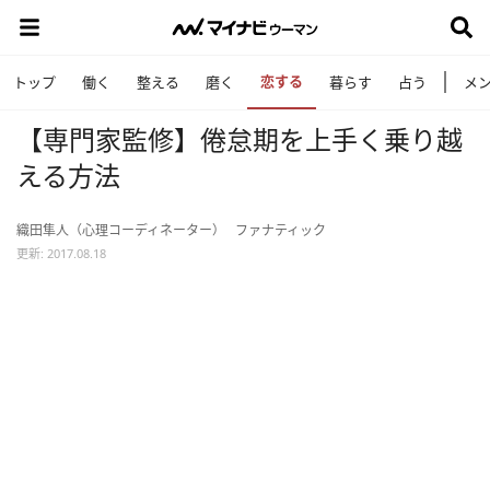
恋する
トップ
働く
整える
磨く
暮らす
占う
メ
【専門家監修】倦怠期を上手く乗り越
える方法
織田隼人（心理コーディネーター）
ファナティック
更新: 2017.08.18