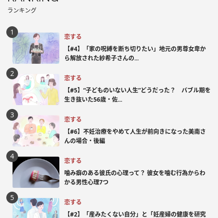
ランキング
恋する
【#4】「家の呪縛を断ち切りたい」地元の男尊女卑か
ら解放された紗希子さんの...
恋する
【#5】“子どものいない人生”どうだった？ バブル期を
生き抜いた56歳・佐...
恋する
【#6】不妊治療をやめて人生が前向きになった美南さ
んの場合・後編
恋する
噛み癖のある彼氏の心理って？ 彼女を噛む行為からわ
かる男性心理7つ
恋する
【#2】「産みたくない自分」と「妊産婦の健康を研究