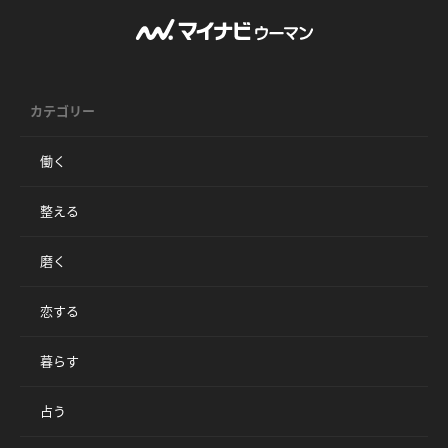
カテゴリー
働く
整える
磨く
恋する
暮らす
占う