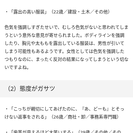
・「露出の高い服装」（22歳／建設・土木／その他）
色気を強調しすぎたせいで、むしろ色気がないと思われてしま
うという意外な意見が寄せられました。ボディラインを強調
したり、胸元や太ももを露出している服装は、男性が引いて
しまう可能性もあるようです。女性としては色気を強調した
つもりなのに、まったく反対の結果になってしまうという切な
いですよね。
（2）態度がガサツ
・「こっちが親切にしてあげたのに、『あ、どーも』とそっ
けない返事をされる」（26歳／商社・卸／事務系専門職）
・「歯茎が見えるほど大笑いする」（29歳／その他／その