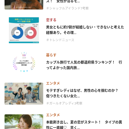
ス！ 女性が沼るモ...
＃シャッフルアイランド7考察
恋する
男女ともに約7割が結婚しない・できないと考えた
経験あり。その理...
＃トレンドニュース
暮らす
カップル旅行で人気の都道府県ランキング！ 行
ってよかった国内旅...
エンタメ
モテすぎレディはなぜ、男性の心を掴むのか？
傷つきたくない女た...
＃ガールオアレディ3考察
エンタメ
本能剥き出し、夏の恋がスタート！ タイプの異
性に一直線♡ 早く...