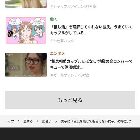
＃シャッフルアイランド7考察
働く
「推し活」を理解してくれない彼氏。うまくいく
カップルがしている...
＃お仕事ハック
エンタメ
“相思相愛カップルほぼなし”地獄の合コンバーベ
キューで泥沼婚活...
＃ガールオアレディ3考察
もっと見る
トップ
恋する
出会い
男子に「色気を感じてもらえない女子」の特徴5つ