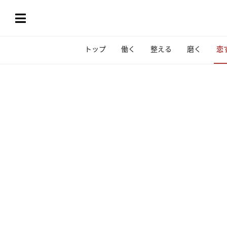
トップ
働く
整える
磨く
恋