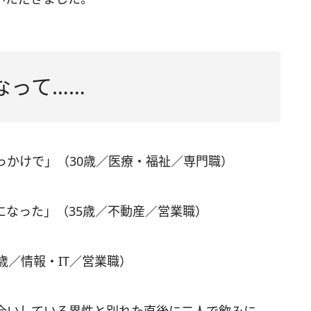
なって……
っかけで」（30歳／医療・福祉／専門職）
になった」（35歳／不動産／営業職）
歳／情報・IT／営業職）