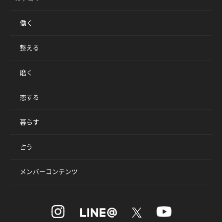
働く
整える
磨く
恋する
暮らす
占う
メンバーコンテンツ