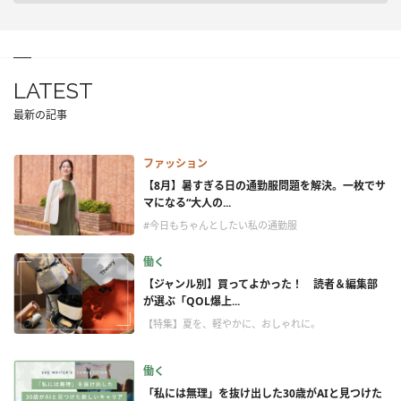
LATEST
最新の記事
ファッション
【8月】暑すぎる日の通勤服問題を解決。一枚でサ
マになる“大人の...
#今日もちゃんとしたい私の通勤服
働く
【ジャンル別】買ってよかった！ 読者＆編集部
が選ぶ「QOL爆上...
【特集】夏を、軽やかに、おしゃれに。
働く
「私には無理」を抜け出した30歳がAIと見つけた