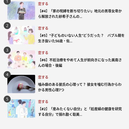
恋する
【#4】「家の呪縛を断ち切りたい」地元の男尊女卑か
ら解放された紗希子さんの...
恋する
【#5】“子どものいない人生”どうだった？ バブル期を
生き抜いた56歳・佐...
恋する
【#6】不妊治療をやめて人生が前向きになった美南さ
んの場合・後編
恋する
噛み癖のある彼氏の心理って？ 彼女を噛む行為からわ
かる男性心理7つ
恋する
【#2】「産みたくない自分」と「妊産婦の健康を研究
する自分」で揺れ動く聡美...