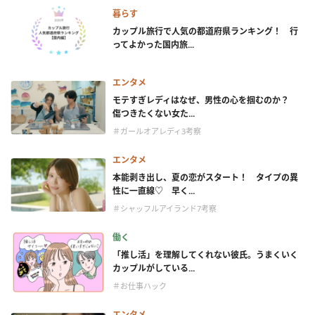
暮らす
カップル旅行で人気の都道府県ランキング！ 行
ってよかった国内旅...
エンタメ
モテすぎレディはなぜ、男性の心を掴むのか？
傷つきたくない女た...
＃ガールオアレディ3考察
エンタメ
本能剥き出し、夏の恋がスタート！ タイプの異
性に一直線♡ 早く...
＃シャッフルアイランド7考察
働く
「推し活」を理解してくれない彼氏。うまくいく
カップルがしている...
＃お仕事ハック
エンタメ