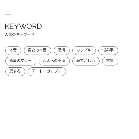
KEYWORD
人気のキーワード
本音
男女の本音
感情
カップル
悩み事
恋愛のマナー
恋人への不満
恥ずかしい
常識
恋する
デート・カップル