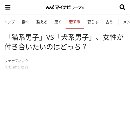
恋する
トップ
働く
整える
磨く
暮らす
占う
メ
「猫系男子」VS「犬系男子」、女性が
付き合いたいのはどっち？
ファナティック
作成: 2016.12.28