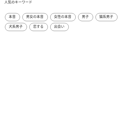
人気のキーワード
本音
男女の本音
女性の本音
男子
猫系男子
犬系男子
恋する
出会い