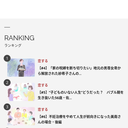
RANKING
ランキング
恋する
【#4】「家の呪縛を断ち切りたい」地元の男尊女卑か
ら解放された紗希子さんの...
恋する
【#5】“子どものいない人生”どうだった？ バブル期を
生き抜いた56歳・佐...
恋する
【#6】不妊治療をやめて人生が前向きになった美南さ
んの場合・後編