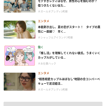
モテすぎレディはなぜ、男性の心を掴むのか？
傷つきたくない女た...
＃ガールオアレディ3考察
エンタメ
本能剥き出し、夏の恋がスタート！ タイプの異
性に一直線♡ 早く...
＃シャッフルアイランド7考察
働く
「推し活」を理解してくれない彼氏。うまくいく
カップルがしている...
＃お仕事ハック
エンタメ
“相思相愛カップルほぼなし”地獄の合コンバーベ
キューで泥沼婚活...
＃ガールオアレディ3考察