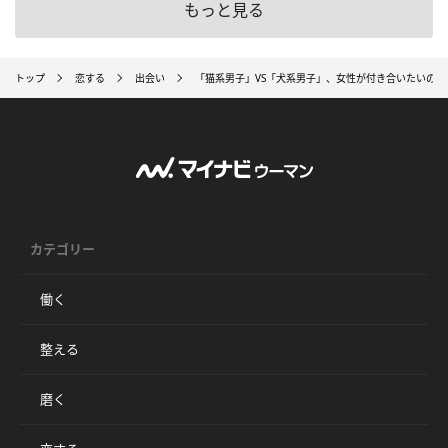
もっと見る
トップ
恋する
出会い
「猫系男子」VS「犬系男子」、女性が付き合いたいのは
カテゴリー
働く
整える
磨く