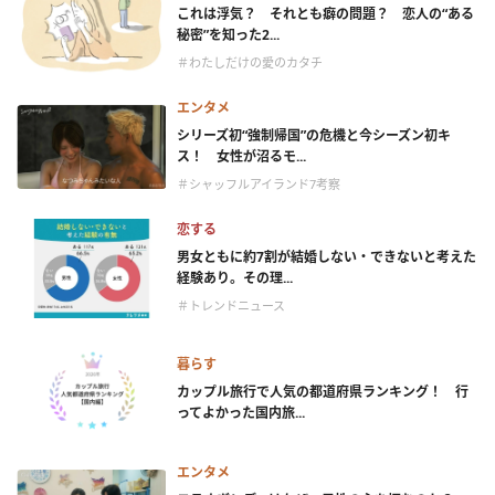
これは浮気？ それとも癖の問題？ 恋人の“ある
秘密”を知った2...
＃わたしだけの愛のカタチ
エンタメ
シリーズ初“強制帰国”の危機と今シーズン初キ
ス！ 女性が沼るモ...
＃シャッフルアイランド7考察
恋する
男女ともに約7割が結婚しない・できないと考えた
経験あり。その理...
＃トレンドニュース
暮らす
カップル旅行で人気の都道府県ランキング！ 行
ってよかった国内旅...
エンタメ