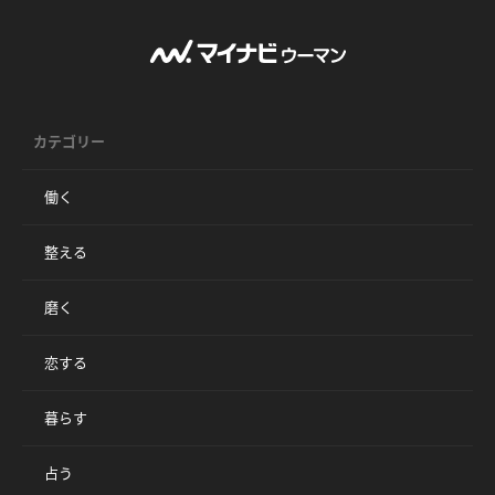
カテゴリー
働く
整える
磨く
恋する
暮らす
占う