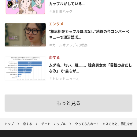
カップルがしている...
＃お仕事ハック
エンタメ
“相思相愛カップルほぼなし”地獄の合コンバーベ
キューで泥沼婚活...
＃ガールオアレディ3考察
恋する
ムダ毛、匂い、肌……。独身男女の「異性の身だし
なみ」で“最もが...
＃トレンドニュース
もっと見る
トップ
恋する
デート・カップル
やってらんねー！ キスのあと、男性をがっ