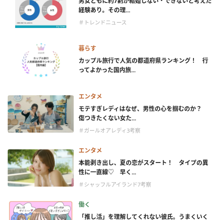
男女ともに約7割が結婚しない・できないと考えた
経験あり。その理...
＃トレンドニュース
暮らす
カップル旅行で人気の都道府県ランキング！ 行
ってよかった国内旅...
エンタメ
モテすぎレディはなぜ、男性の心を掴むのか？
傷つきたくない女た...
＃ガールオアレディ3考察
エンタメ
本能剥き出し、夏の恋がスタート！ タイプの異
性に一直線♡ 早く...
＃シャッフルアイランド7考察
働く
「推し活」を理解してくれない彼氏。うまくいく