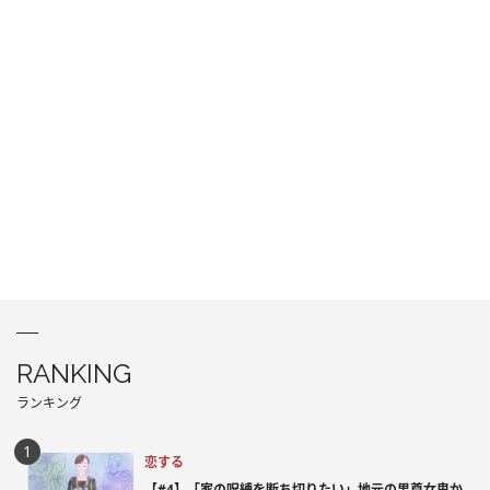
RANKING
ランキング
恋する
【#4】「家の呪縛を断ち切りたい」地元の男尊女卑か