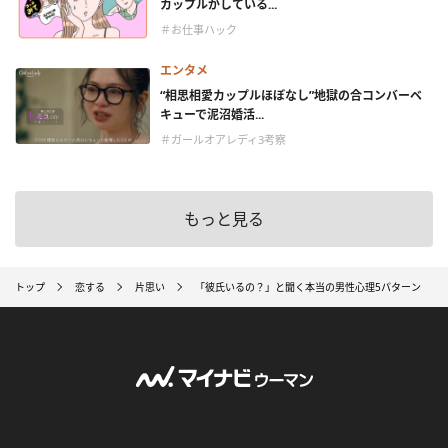
カップルがしている...
＃お仕事ハック
エンタメ
“相思相愛カップルほぼなし”地獄の合コンバーベ
キューで泥沼婚活...
＃ガールオアレディ3考察
もっと見る
トップ
恋する
片思い
「彼氏いるの？」と聞く本当の男性心理5パターン