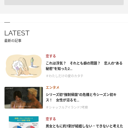
LATEST
最新の記事
恋する
これは浮気？ それとも癖の問題？ 恋人の“ある
秘密”を知った2...
＃わたしだけの愛のカタチ
エンタメ
シリーズ初“強制帰国”の危機と今シーズン初キ
ス！ 女性が沼るモ...
＃シャッフルアイランド7考察
恋する
男女ともに約7割が結婚しない・できないと考えた