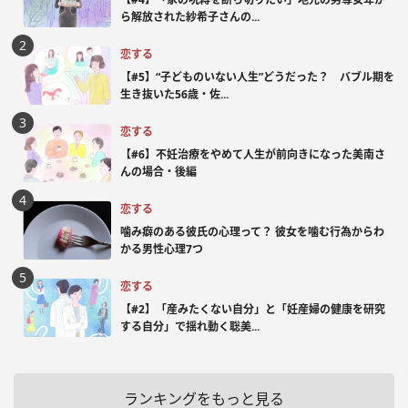
ら解放された紗希子さんの...
恋する
【#5】“子どものいない人生”どうだった？ バブル期を
生き抜いた56歳・佐...
恋する
【#6】不妊治療をやめて人生が前向きになった美南さ
んの場合・後編
恋する
噛み癖のある彼氏の心理って？ 彼女を噛む行為からわ
かる男性心理7つ
恋する
【#2】「産みたくない自分」と「妊産婦の健康を研究
する自分」で揺れ動く聡美...
ランキングをもっと見る