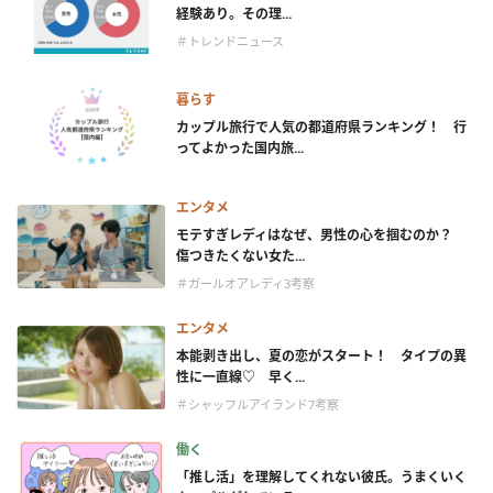
経験あり。その理...
＃トレンドニュース
暮らす
カップル旅行で人気の都道府県ランキング！ 行
ってよかった国内旅...
エンタメ
モテすぎレディはなぜ、男性の心を掴むのか？
傷つきたくない女た...
＃ガールオアレディ3考察
エンタメ
本能剥き出し、夏の恋がスタート！ タイプの異
性に一直線♡ 早く...
＃シャッフルアイランド7考察
働く
「推し活」を理解してくれない彼氏。うまくいく