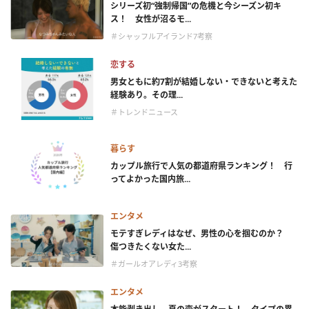
シリーズ初“強制帰国”の危機と今シーズン初キ
ス！ 女性が沼るモ...
＃シャッフルアイランド7考察
恋する
男女ともに約7割が結婚しない・できないと考えた
経験あり。その理...
＃トレンドニュース
暮らす
カップル旅行で人気の都道府県ランキング！ 行
ってよかった国内旅...
エンタメ
モテすぎレディはなぜ、男性の心を掴むのか？
傷つきたくない女た...
＃ガールオアレディ3考察
エンタメ