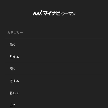
カテゴリー
働く
整える
磨く
恋する
暮らす
占う