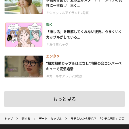
本能剥き出し、夏の恋がスタート！ タイプの異
性に一直線♡ 早く...
＃シャッフルアイランド7考察
働く
「推し活」を理解してくれない彼氏。うまくいく
カップルがしている...
＃お仕事ハック
エンタメ
“相思相愛カップルほぼなし”地獄の合コンバーベ
キューで泥沼婚活...
＃ガールオアレディ3考察
もっと見る
トップ
恋する
デート・カップル
モテないから安心!? 「ケチな男性」の実は