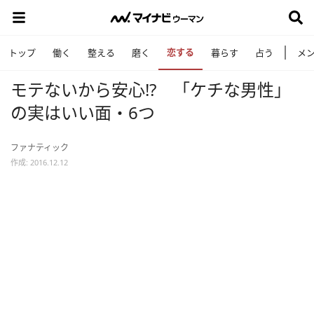
恋する
トップ
働く
整える
磨く
暮らす
占う
メ
モテないから安心!? 「ケチな男性」
の実はいい面・6つ
ファナティック
作成: 2016.12.12