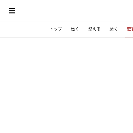
トップ
働く
整える
磨く
恋