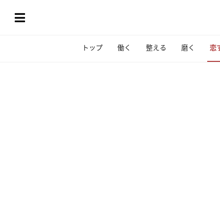
トップ
働く
整える
磨く
恋