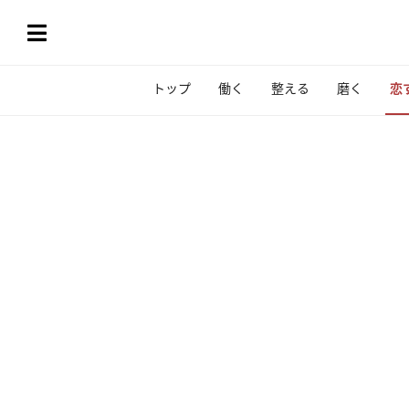
トップ
働く
整える
磨く
恋