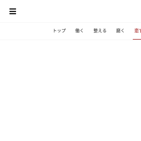
トップ
働く
整える
磨く
恋