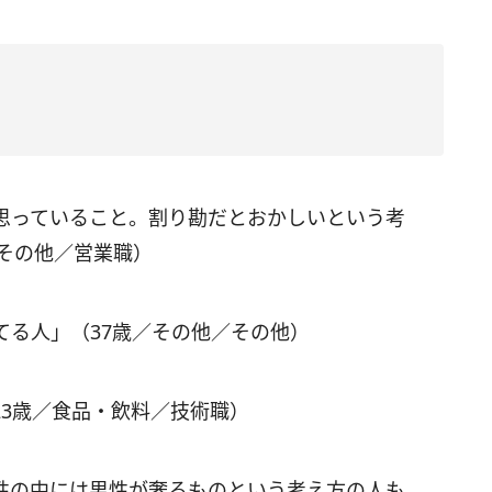
思っていること。割り勘だとおかしいという考
その他／営業職）
てる人」（37歳／その他／その他）
23歳／食品・飲料／技術職）
性の中には男性が奢るものという考え方の人も