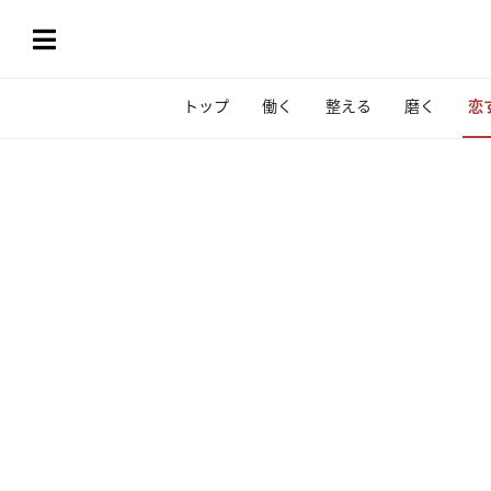
トップ
働く
整える
磨く
恋