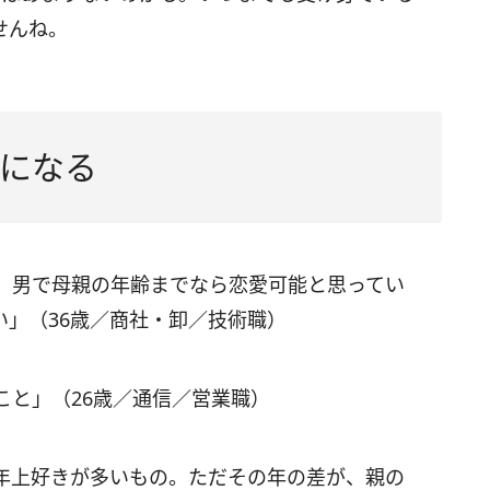
せんね。
になる
。男で母親の年齢までなら恋愛可能と思ってい
い」（36歳／商社・卸／技術職）
こと」（26歳／通信／営業職）
年上好きが多いもの。ただその年の差が、親の