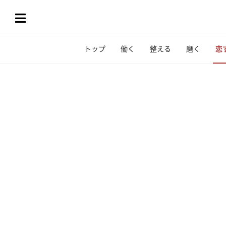
トップ
働く
整える
磨く
恋