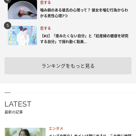
恋する
噛み癖のある彼氏の心理って？ 彼女を噛む行為からわ
かる男性心理7つ
恋する
【#2】「産みたくない自分」と「妊産婦の健康を研究
する自分」で揺れ動く聡美...
ランキングをもっと見る
LATEST
最新の記事
エンタメ