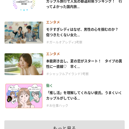
カップル旅行で人気の都道府県ランキング！ 行
ってよかった国内旅...
エンタメ
モテすぎレディはなぜ、男性の心を掴むのか？
傷つきたくない女た...
＃ガールオアレディ3考察
エンタメ
本能剥き出し、夏の恋がスタート！ タイプの異
性に一直線♡ 早く...
＃シャッフルアイランド7考察
働く
「推し活」を理解してくれない彼氏。うまくいく
カップルがしている...
＃お仕事ハック
もっと見る