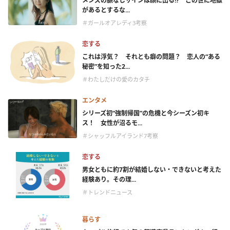
メンズの脈なしサインは顔に出る!? この世に地獄
があるとするな...
＃ガールオアレディ3考察
恋する
これは浮気？ それとも癖の問題？ 恋人の“ある
秘密”を知った2...
＃わたしだけの愛のカタチ
エンタメ
シリーズ初“強制帰国”の危機と今シーズン初キ
ス！ 女性が沼るモ...
＃シャッフルアイランド7考察
恋する
男女ともに約7割が結婚しない・できないと考えた
経験あり。その理...
＃トレンドニュース
暮らす