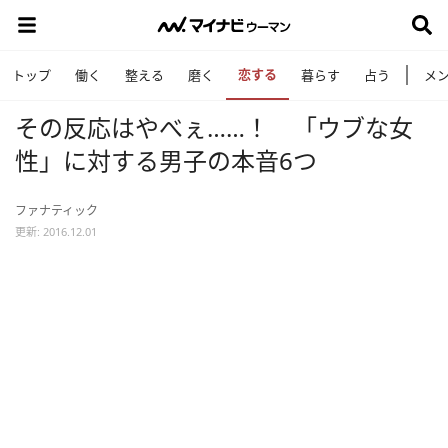
恋する
トップ
働く
整える
磨く
暮らす
占う
メ
その反応はやべぇ……！ 「ウブな女
性」に対する男子の本音6つ
ファナティック
更新: 2016.12.01