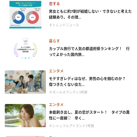
恋する
男女ともに約7割が結婚しない・できないと考えた
経験あり。その理...
＃トレンドニュース
暮らす
カップル旅行で人気の都道府県ランキング！ 行
ってよかった国内旅...
エンタメ
モテすぎレディはなぜ、男性の心を掴むのか？
傷つきたくない女た...
＃ガールオアレディ3考察
エンタメ
本能剥き出し、夏の恋がスタート！ タイプの異
性に一直線♡ 早く...
＃シャッフルアイランド7考察