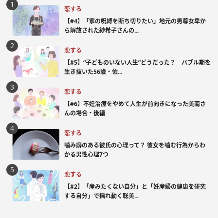
恋する
【#4】「家の呪縛を断ち切りたい」地元の男尊女卑か
ら解放された紗希子さんの...
恋する
【#5】“子どものいない人生”どうだった？ バブル期を
生き抜いた56歳・佐...
恋する
【#6】不妊治療をやめて人生が前向きになった美南さ
んの場合・後編
恋する
噛み癖のある彼氏の心理って？ 彼女を噛む行為からわ
かる男性心理7つ
恋する
【#2】「産みたくない自分」と「妊産婦の健康を研究
する自分」で揺れ動く聡美...