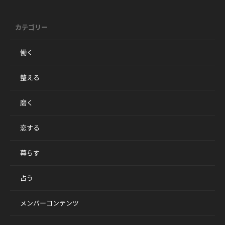
カテゴリー
働く
整える
磨く
恋する
暮らす
占う
メンバーコンテンツ