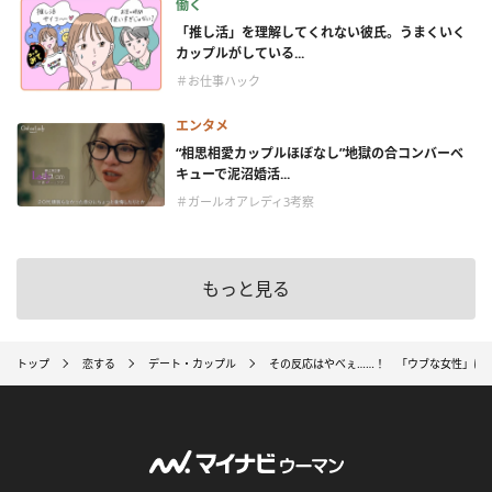
働く
「推し活」を理解してくれない彼氏。うまくいく
カップルがしている...
＃お仕事ハック
エンタメ
“相思相愛カップルほぼなし”地獄の合コンバーベ
キューで泥沼婚活...
＃ガールオアレディ3考察
もっと見る
トップ
恋する
デート・カップル
その反応はやべぇ……！ 「ウブな女性」に