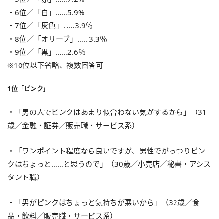
・6位／「白」……5.9%
・7位／「灰色」……3.9％
・8位／「オリーブ」……3.3％
・9位／「黒」……2.6％
※10位以下省略、複数回答可
1位「ピンク」
・「男の人でピンクはあまり似合わない気がするから」（31
歳／金融・証券／販売職・サービス系）
・「ワンポイント程度なら良いですが、男性でがっつりピン
クはちょっと……と思うので」（30歳／小売店／秘書・アシス
タント職）
・「男がピンクはちょっと気持ちが悪いから」（32歳／食
品・飲料／販売職・サービス系）