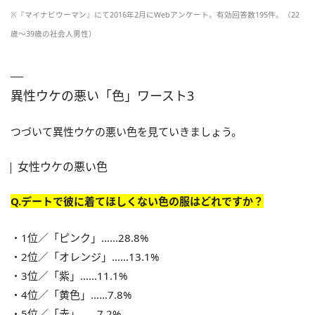
※『マイナビウーマン』にて2016年2月にWebアンケート。有効回答数195件。（22
歳～39歳の社会人男性）
異性ウケの悪い「色」ワースト3
つづいて異性ウケの悪い色を見ていきましょう。
女性ウケの悪い色
Q.デートで彼に着てほしくない色の服はどれですか？
・1位／「ピンク」……28.8%
・2位／「オレンジ」……13.1%
・3位／「紫」……11.1%
・4位／「黄色」……7.8%
・5位／「赤」……7.2%