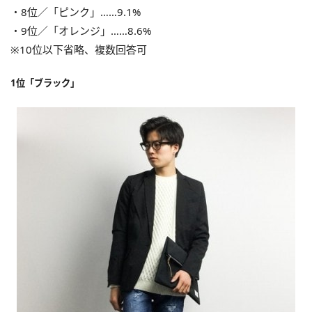
・8位／「ピンク」……9.1%
・9位／「オレンジ」……8.6%
※10位以下省略、複数回答可
1位「ブラック」