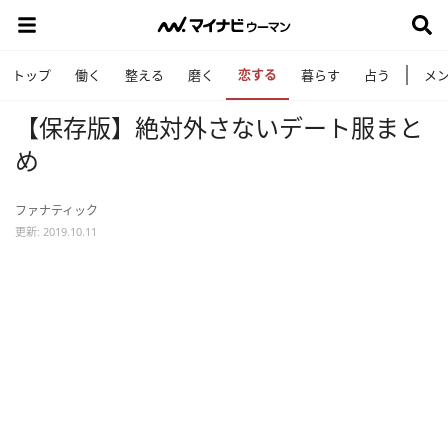
恋する
トップ
働く
整える
磨く
暮らす
占う
メ
【保存版】絶対外さないデート服まと
め
ファナティック
更新: 2019.10.11