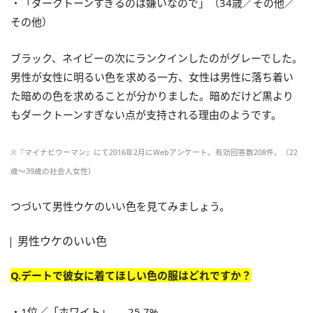
・「ダークトーンすぎるのは嫌いなので」（34歳／その他／
その他）
ブラック、ネイビーの次にランクインしたのがグレーでした。
男性が女性に明るい色を求める一方、女性は男性に落ち着い
た暗めの色を求めることが分かりました。暗めだけど黒より
もダークトーンすぎない点が支持される理由のようです。
※『マイナビウーマン』にて2016年2月にWebアンケート。有効回答数208件。（22
歳～39歳の社会人女性）
つづいて男性ウケのいい色を見てみましょう。
男性ウケのいい色
Q.デートで彼女に着てほしい色の服はどれですか？
・1位／「ホワイト」……25.7%