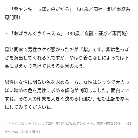
・「紫ヤンキーっぽい色だから」（31歳／商社・卸／事務系
専門職）
・「おばさんくさくみえる」（30歳／金融・証券／専門職）
黒と同率で男性ウケが悪かったのが「紫」です。紫は色っぽ
さを演出してくれる色ですが、やはり着こなしによっては下
品に見えたり老けて見える要因のよう。
男性は女性に明るい色を求める一方、女性はシックで大人っ
ぽい暗めの色を男性に求める傾向が判明しました。面白いで
すね。その人の印象を大きく決める色選び、ぜひ上記を参考
にしてみてくださいね。
※『マイナビウーマン』にて2014年10月にWebアンケート。有効回答数79件。（22
歳～39歳の社会人男性）