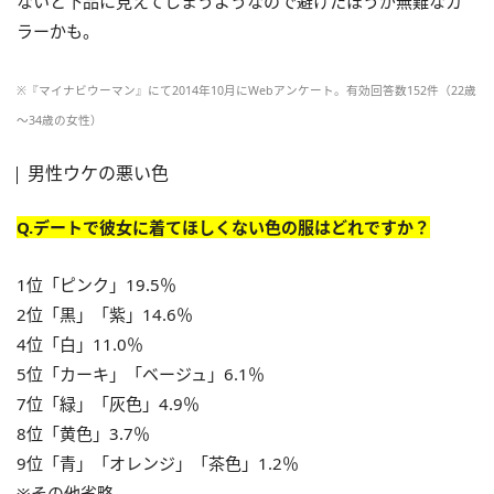
ないと下品に見えてしまうようなので避けたほうが無難なカ
ラーかも。
※『マイナビウーマン』にて2014年10月にWebアンケート。有効回答数152件（22歳
～34歳の女性）
男性ウケの悪い色
Q.デートで彼女に着てほしくない色の服はどれですか？
1位「ピンク」19.5％
2位「黒」「紫」14.6％
4位「白」11.0％
5位「カーキ」「ベージュ」6.1％
7位「緑」「灰色」4.9％
8位「黄色」3.7％
9位「青」「オレンジ」「茶色」1.2％
※その他省略