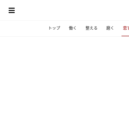
トップ
働く
整える
磨く
恋