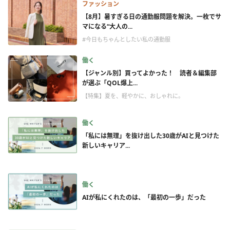
ファッション
【8月】暑すぎる日の通勤服問題を解決。一枚でサ
マになる“大人の...
#今日もちゃんとしたい私の通勤服
働く
【ジャンル別】買ってよかった！ 読者＆編集部
が選ぶ「QOL爆上...
【特集】夏を、軽やかに、おしゃれに。
働く
「私には無理」を抜け出した30歳がAIと見つけた
新しいキャリア...
働く
AIが私にくれたのは、「最初の一歩」だった