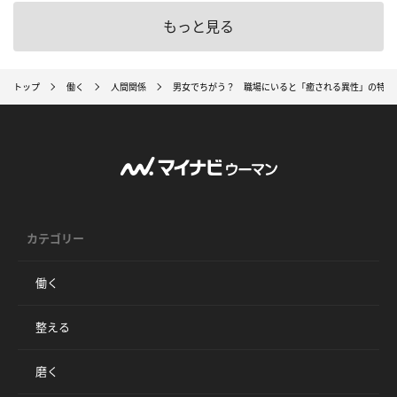
もっと見る
トップ
働く
人間関係
男女でちがう？ 職場にいると「癒される異性」の特徴
カテゴリー
働く
整える
磨く