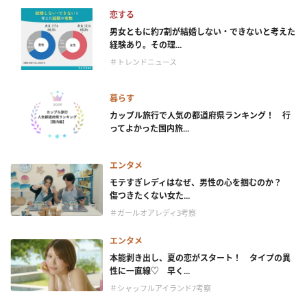
恋する
男女ともに約7割が結婚しない・できないと考えた
経験あり。その理...
＃トレンドニュース
暮らす
カップル旅行で人気の都道府県ランキング！ 行
ってよかった国内旅...
エンタメ
モテすぎレディはなぜ、男性の心を掴むのか？
傷つきたくない女た...
＃ガールオアレディ3考察
エンタメ
本能剥き出し、夏の恋がスタート！ タイプの異
性に一直線♡ 早く...
＃シャッフルアイランド7考察