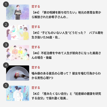
恋する
【#4】「家の呪縛を断ち切りたい」地元の男尊女卑か
ら解放された紗希子さんの...
恋する
【#5】“子どものいない人生”どうだった？ バブル期を
生き抜いた56歳・佐...
恋する
【#6】不妊治療をやめて人生が前向きになった美南さ
んの場合・後編
恋する
噛み癖のある彼氏の心理って？ 彼女を噛む行為からわ
かる男性心理7つ
恋する
【#2】「産みたくない自分」と「妊産婦の健康を研究
する自分」で揺れ動く聡美...