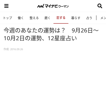
恋する
トップ
働く
整える
磨く
暮らす
占う
メ
今週のあなたの運勢は？ 9月26日～
10月2日の運勢、12星座占い
作成: 2016.09.26