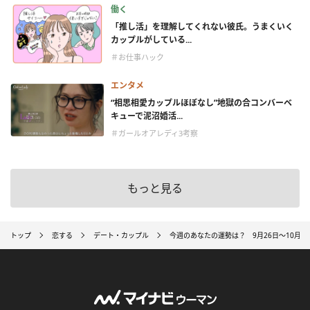
働く
「推し活」を理解してくれない彼氏。うまくいく
カップルがしている...
＃お仕事ハック
エンタメ
“相思相愛カップルほぼなし”地獄の合コンバーベ
キューで泥沼婚活...
＃ガールオアレディ3考察
もっと見る
トップ
恋する
デート・カップル
今週のあなたの運勢は？ 9月26日～10月2