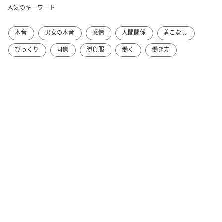
人気のキーワード
本音
男女の本音
感情
人間関係
着こなし
びっくり
同僚
勝負服
働く
働き方