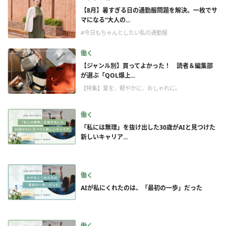
【8月】暑すぎる日の通勤服問題を解決。一枚でサ
マになる“大人の...
#今日もちゃんとしたい私の通勤服
働く
【ジャンル別】買ってよかった！ 読者＆編集部
が選ぶ「QOL爆上...
【特集】夏を、軽やかに、おしゃれに。
働く
「私には無理」を抜け出した30歳がAIと見つけた
新しいキャリア...
働く
AIが私にくれたのは、「最初の一歩」だった
働く