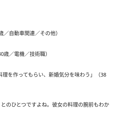
1歳／自動車関連／その他）
30歳／電機／技術職）
料理を作ってもらい、新婚気分を味わう」（38
ことのひとつですよね。彼女の料理の腕前もわか