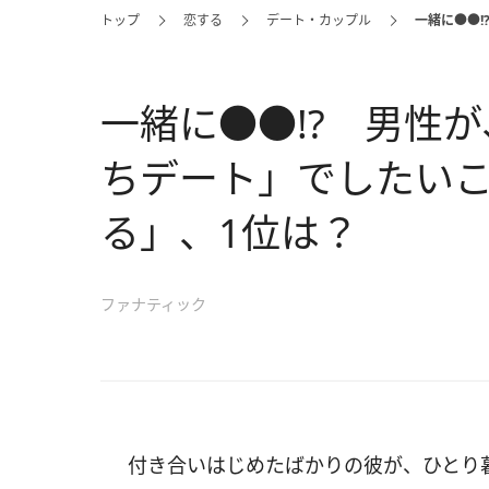
トップ
恋する
デート・カップル
一緒に●●
一緒に●●!? 男性
ちデート」でしたいこ
る」、1位は？
ファナティック
付き合いはじめたばかりの彼が、ひとり