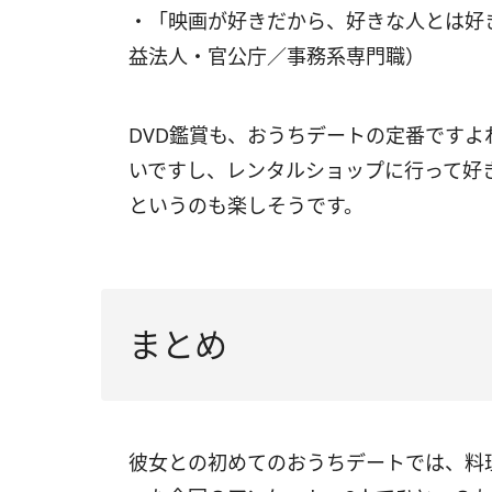
・「映画が好きだから、好きな人とは好
益法人・官公庁／事務系専門職）
DVD鑑賞も、おうちデートの定番です
いですし、レンタルショップに行って好
というのも楽しそうです。
まとめ
彼女との初めてのおうちデートでは、料