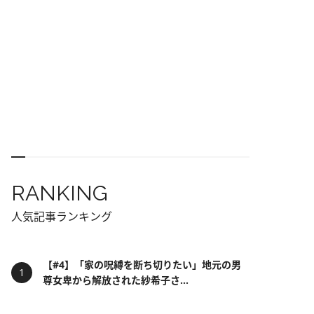
RANKING
人気記事ランキング
【#4】「家の呪縛を断ち切りたい」地元の男
尊女卑から解放された紗希子さ...