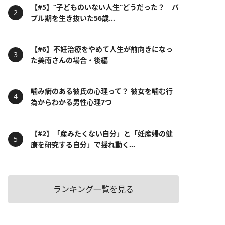
【#5】“子どものいない人生”どうだった？ バ
ブル期を生き抜いた56歳...
【#6】不妊治療をやめて人生が前向きになっ
た美南さんの場合・後編
噛み癖のある彼氏の心理って？ 彼女を噛む行
為からわかる男性心理7つ
【#2】「産みたくない自分」と「妊産婦の健
康を研究する自分」で揺れ動く...
ランキング一覧を見る