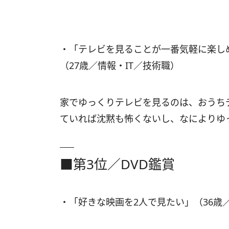
・「テレビを見ることが一番気軽に楽し
（27歳／情報・IT／技術職）
家でゆっくりテレビを見るのは、おうち
ていれば沈黙も怖くないし、なによりゆ
■第3位／DVD鑑賞
・「好きな映画を2人で見たい」（36歳