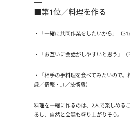
■第1位／料理を作る
・「一緒に共同作業をしたいから」（3
・「お互いに会話がしやすいと思う」（
・「相手の手料理を食べてみたいので。
歳／情報・IT／技術職）
料理を一緒に作るのは、2人で楽しめる
るし、自然と会話も盛り上がりそう。