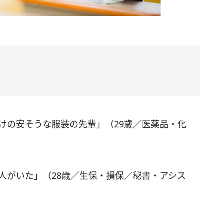
向けの安そうな服装の先輩」（29歳／医薬品・化
の人がいた」（28歳／生保・損保／秘書・アシス