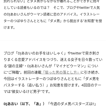
別れられない」とダメ男からなかなか離れることができずに悶々
としている読者もいるのでは？ そこで、ブログやtwitterで人気
のDJあおいさんがウーマン読者に恋のアドバイス。イラストレー
ターのつぼゆりさんとともに「ダメ男」から脱出する“お知恵”を授
けます。
ブログ「DJあおいのお手をはいしゃく」やtwitterで突き刺さ
りまくる恋愛アドバイスをつづり、迷える女子を日々救ってい
る“謎の主婦”・DJあおいさんが「マイナビウーマン」につい
に“ご降臨”。前回の連載
「狙った男の落とし方」
に引き続き、
今回はイラストレーターのつぼゆりさんとともに「ダメ男を
バスターする（追い払う）」お知恵を授けます。4回目のテー
マは“彼女いるけど男子”です。
DJあおい（以下、「あ」）
「今週のダメ男バスターズは!!」