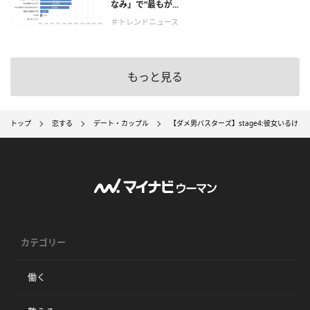
なみ」で“最もが...
＃トレンドニュース
もっと見る
トップ
恋する
デート・カップル
【ダメ男バスターズ】stage4:彼女いるけど
カテゴリー
働く