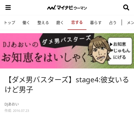
恋する
トップ
働く
整える
磨く
暮らす
占う
メ
【ダメ男バスターズ】stage4:彼女いる
けど男子
DJあおい
作成: 2016.07.23