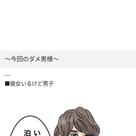
〜今回のダメ男様〜
■彼女いるけど男子