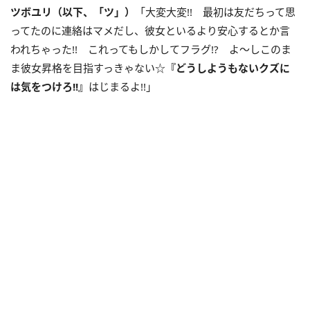
ツボユリ（以下、「ツ」）
「大変大変!! 最初は友だちって思
ってたのに連絡はマメだし、彼女といるより安心するとか言
われちゃった!! これってもしかしてフラグ!? よ〜しこのま
ま彼女昇格を目指すっきゃない☆
『どうしようもないクズに
は気をつけろ!!』
はじまるよ!!」