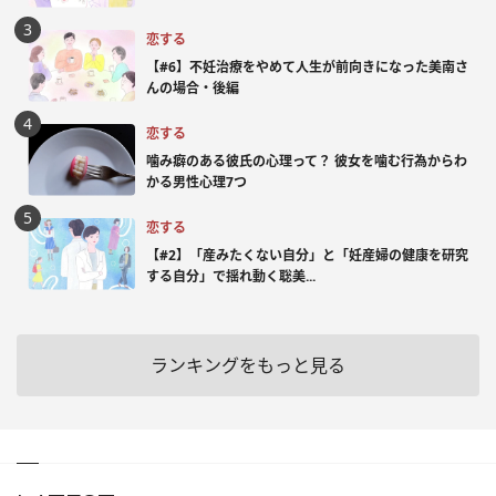
恋する
【#6】不妊治療をやめて人生が前向きになった美南さ
んの場合・後編
恋する
噛み癖のある彼氏の心理って？ 彼女を噛む行為からわ
かる男性心理7つ
恋する
【#2】「産みたくない自分」と「妊産婦の健康を研究
する自分」で揺れ動く聡美...
ランキングをもっと見る