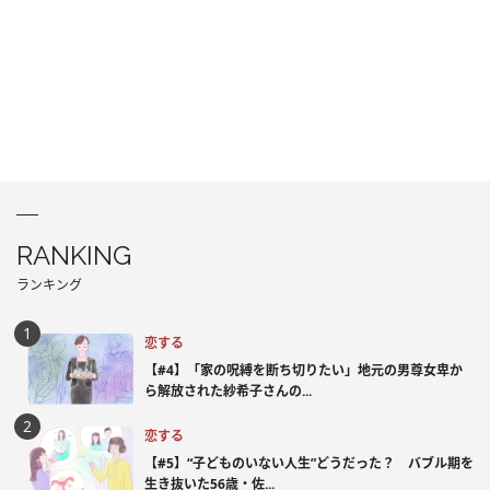
RANKING
ランキング
恋する
【#4】「家の呪縛を断ち切りたい」地元の男尊女卑か
ら解放された紗希子さんの...
恋する
【#5】“子どものいない人生”どうだった？ バブル期を
生き抜いた56歳・佐...