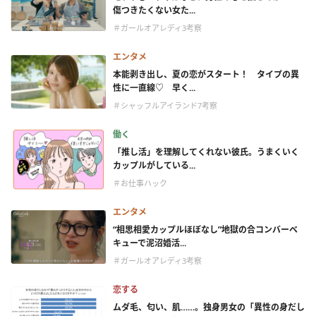
傷つきたくない女た...
＃ガールオアレディ3考察
エンタメ
本能剥き出し、夏の恋がスタート！ タイプの異
性に一直線♡ 早く...
＃シャッフルアイランド7考察
働く
「推し活」を理解してくれない彼氏。うまくいく
カップルがしている...
＃お仕事ハック
エンタメ
“相思相愛カップルほぼなし”地獄の合コンバーベ
キューで泥沼婚活...
＃ガールオアレディ3考察
恋する
ムダ毛、匂い、肌……。独身男女の「異性の身だし