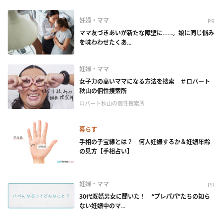
妊婦・ママ
PR
ママ友づきあいが新たな障壁に……。娘に同じ悩み
を味わわせたくあ...
妊婦・ママ
女子力の高いママになる方法を捜索 ＃ロバート
秋山の個性捜索所
ロバート秋山の個性捜索所
暮らす
手相の子宝線とは？ 何人妊娠するか＆妊娠年齢
の見方【手相占い】
妊婦・ママ
PR
30代既婚男女に聞いた！ “プレパパ”たちの知ら
ない妊娠中のマ...