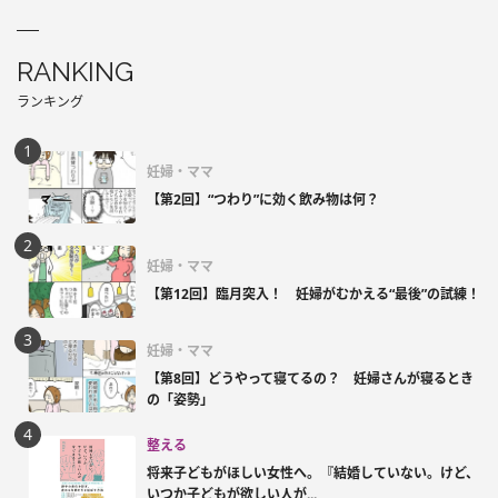
RANKING
ランキング
妊婦・ママ
【第2回】“つわり”に効く飲み物は何？
妊婦・ママ
【第12回】臨月突入！ 妊婦がむかえる“最後”の試練！
妊婦・ママ
【第8回】どうやって寝てるの？ 妊婦さんが寝るとき
の「姿勢」
整える
将来子どもがほしい女性へ。『結婚していない。けど、
いつか子どもが欲しい人が...