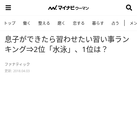
トップ
働く
整える
磨く
恋する
暮らす
占う
メ
息子ができたら習わせたい習い事ラン
キング⇒2位「水泳」、1位は？
ファナティック
更新: 2018.04.03