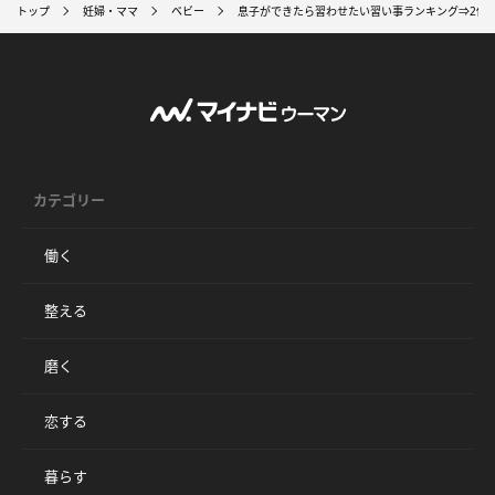
トップ
妊婦・ママ
ベビー
息子ができたら習わせたい習い事ランキング⇒2位
カテゴリー
働く
整える
磨く
恋する
暮らす