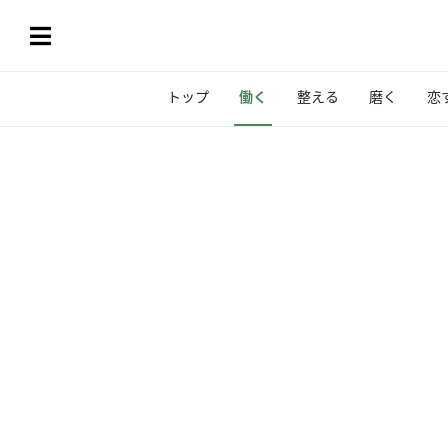
トップ
働く
整える
磨く
恋