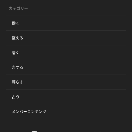
カテゴリー
働く
整える
磨く
恋する
暮らす
占う
メンバーコンテンツ